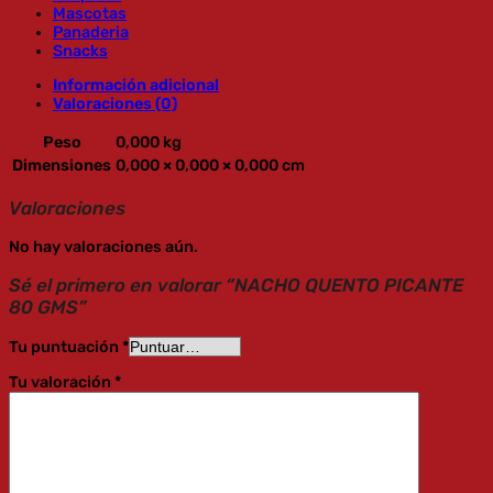
Mascotas
Panaderia
Snacks
Información adicional
Valoraciones (0)
Peso
0,000 kg
Dimensiones
0,000 × 0,000 × 0,000 cm
Valoraciones
No hay valoraciones aún.
Sé el primero en valorar “NACHO QUENTO PICANTE
80 GMS”
Tu puntuación
*
Tu valoración
*