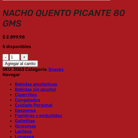
NACHO QUENTO PICANTE 80
GMS
$
2.899,98
5 disponibles
NACHO
QUENTO
Agregar al carrito
PICANTE
SKU:
3063
Categoría:
Snacks
80
Navegar
GMS
cantidad
Bebidas alcoholicas
Bebidas sin alcohol
Cigarrillos
Congelados
Cuidado Personal
Despensa
Fiambres y embutidos
Galletitas
Golosinas
Lacteos
Limpieza