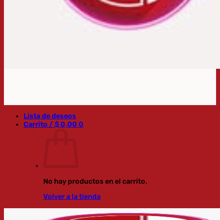
Lista de deseos
Carrito /
$
0,00
0
No hay productos en el carrito.
Volver a la tienda