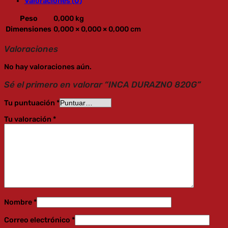
Valoraciones (0)
Peso
0,000 kg
Dimensiones
0,000 × 0,000 × 0,000 cm
Valoraciones
No hay valoraciones aún.
Sé el primero en valorar “INCA DURAZNO 820G”
Tu puntuación
*
Tu valoración
*
Nombre
*
Correo electrónico
*