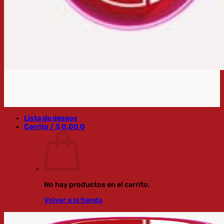
Lista de deseos
Carrito /
$
0,00
0
No hay productos en el carrito.
Volver a la tienda