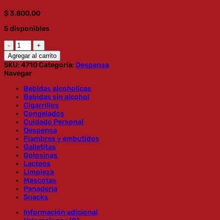
$
3.800,00
5 disponibles
INCA
DURAZNO
Agregar al carrito
820G
SKU:
4710
Categoría:
Despensa
cantidad
Navegar
Bebidas alcoholicas
Bebidas sin alcohol
Cigarrillos
Congelados
Cuidado Personal
Despensa
Fiambres y embutidos
Galletitas
Golosinas
Lacteos
Limpieza
Mascotas
Panaderia
Snacks
Información adicional